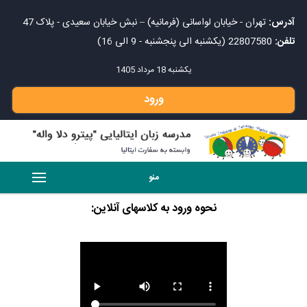
آدرس:
تهران - خیابان لواسانی (فرمانیه) – نبش خیابان سعیدی - پلاک 47
تلفن:
22807580 (یکشنبه الی پنجشنبه - 9 الی 16)
يكشنبه 18 مرداد 1405
ورود
منو
نحوه ورود به کلاسهای آنلاین: